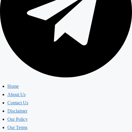
Home
About Us
Contact Us
Disclaimer
Our Policy
Our Terms