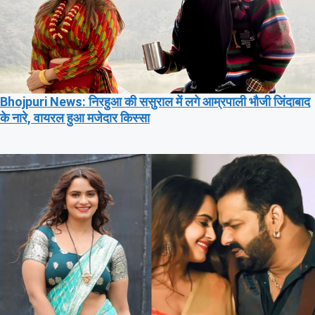
Bhojpuri News: निरहुआ की ससुराल में लगे आम्रपाली भौजी जिंदाबाद
के नारे, वायरल हुआ मजेदार किस्सा