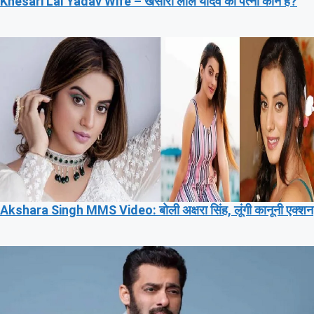
Khesari Lal Yadav Wife – खेसारी लाल यादव की पत्नी कौन हैं?
Akshara Singh MMS Video: बोली अक्षरा सिंह, लूंगी कानूनी एक्शन