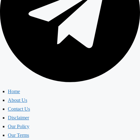
Home
About Us
Contact Us
Disclaimer
Our Policy
Our Terms