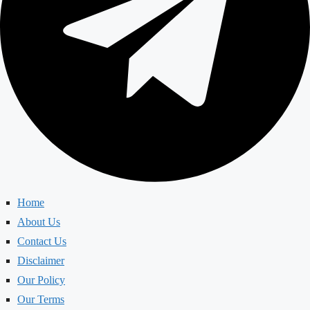
Home
About Us
Contact Us
Disclaimer
Our Policy
Our Terms