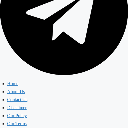
Home
About Us
Contact Us
Disclaimer
Our Policy
Our Terms