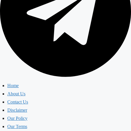
Home
About Us
Contact Us
Disclaimer
Our Policy
Our Terms