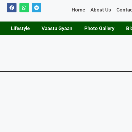
Home
About Us
Contac
Lifestyle
Vaastu Gyaan
Photo Gallery
Bl