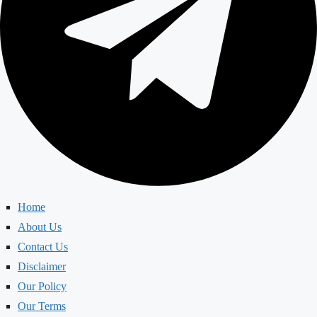
Home
About Us
Contact Us
Disclaimer
Our Policy
Our Terms