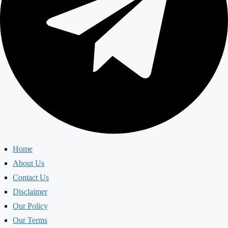
Home
About Us
Contact Us
Disclaimer
Our Policy
Our Terms