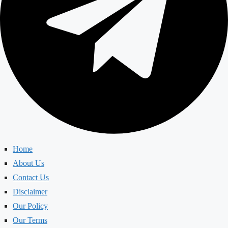
Home
About Us
Contact Us
Disclaimer
Our Policy
Our Terms