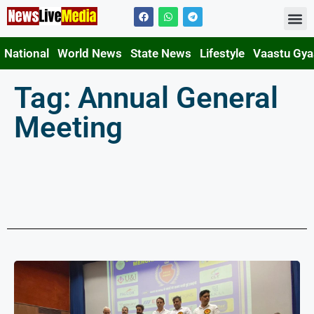
Contact Us
National
World News
State News
Lifestyle
Vaastu Gy
Tag: Annual General
Meeting