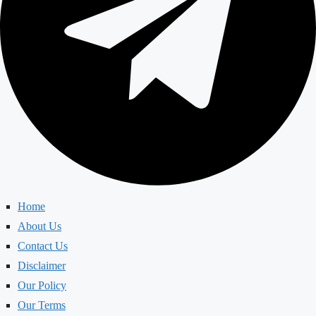
Home
About Us
Contact Us
Disclaimer
Our Policy
Our Terms