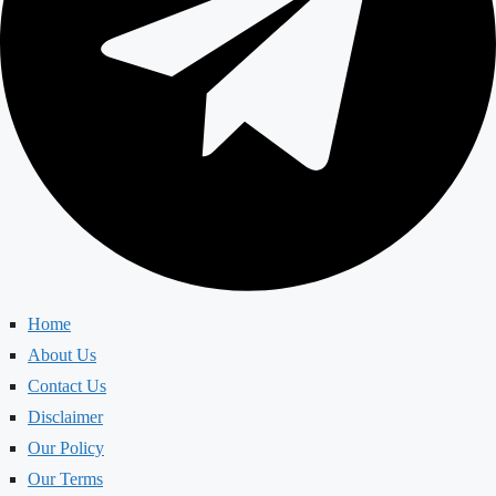
Home
About Us
Contact Us
Disclaimer
Our Policy
Our Terms