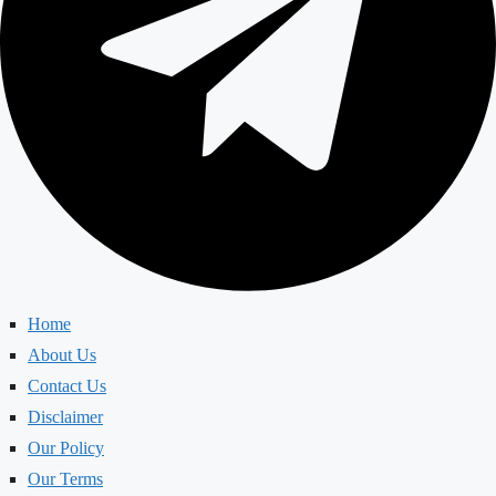
Home
About Us
Contact Us
Disclaimer
Our Policy
Our Terms